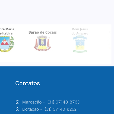
Contatos
Marcação -
(31) 97140-8763
Licitação -
(31) 97140-8262