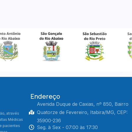
Endereço
Avenida Duque de Caxias, nº 850, Bairro
Quatorze de Fevereiro, Itabira/MG, CEP:
ão, através
ultas Médicas
35900-236
de pacientes
Seg. à Sex - 07:00 às 17:30
xames