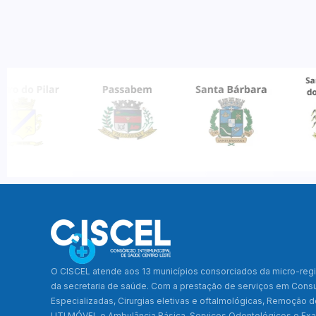
O CISCEL atende aos 13 municípios consorciados da micro-regi
da secretaria de saúde. Com a prestação de serviços em Cons
Especializadas, Cirurgias eletivas e oftalmológicas, Remoção 
UTI MÓVEL e Ambulância Básica, Serviços Odontológicos e E