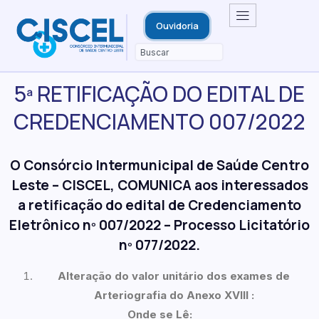
Ouvidoria
5ª RETIFICAÇÃO DO EDITAL DE
CREDENCIAMENTO 007/2022
O
Consórcio Intermunicipal de Saúde Centro
Leste – CISCEL
,
COMUNICA aos interessados
a retificação do edital de Credenciamento
Eletrônico nº 00
7
/2022 – Processo Licitatório
nº 0
77
/2022.
Alteração do valor unitário dos exames de
Arteriografia do Anexo XVIII :
Onde se Lê: