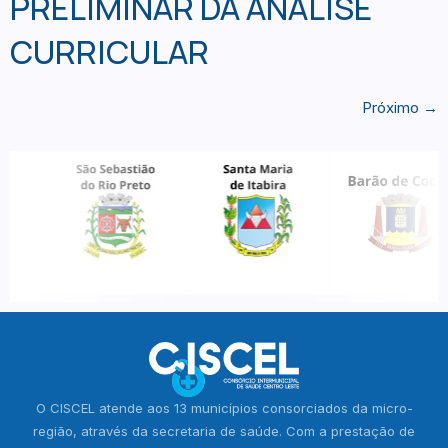
PRELIMINAR DA ANÁLISE
CURRICULAR
Próximo
→
O CISCEL atende aos 13 municípios consorciados da micro-
região, através da secretaria de saúde. Com a prestação de