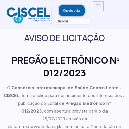
Ouvidoria
AVISO DE LICITAÇÃO
PREGÃO ELETRÔNICO Nº
0
12
/202
3
O
Consórcio Intermunicipal de Saúde Centro Leste –
CISCEL
, torna público para conhecimento dos interessados a
publicação do Edital de
Pregão Eletrônico n°
0
12
/202
3
, com abertura prevista para o dia
25/07/2023 através da
plataforma www.licitardigital.com.br, para Contratação de