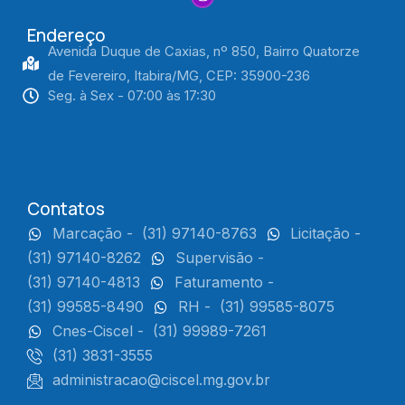
Endereço
Avenida Duque de Caxias, nº 850, Bairro Quatorze
de Fevereiro, Itabira/MG, CEP: 35900-236
Seg. à Sex - 07:00 às 17:30
Contatos
Marcação -
(31) 97140-8763
Licitação -
(31) 97140-8262
Supervisão -
(31) 97140-4813
Faturamento -
(31) 99585-8490
RH -
(31) 99585-8075
Cnes-Ciscel -
(31) 99989-7261
(31) 3831-3555
administracao@ciscel.mg.gov.br