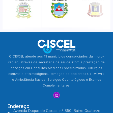
O CISCEL atende aos 13 municípios consorciados da micro-
região, através da secretaria de saúde. Com a prestação de
serviços em Consultas Médicas Especializadas, Cirurgias
eletivas e oftalmológicas, Remoção de pacientes UTI MÓVEL
e Ambulância Básica, Serviços Odontológicos e Exames
Complementares.
Endereço
Avenida Duque de Caxias, nº 850, Bairro Quatorze