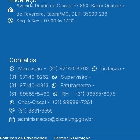
Avenida Duque de Caxias, nº 850, Bairro Quatorze
de Fevereiro, Itabira/MG, CEP: 35900-236
Seg. à Sex - 07:00 às 17:30
Contatos
Marcação -
(31) 97140-8763
Licitação -
(31) 97140-8262
Supervisão -
(31) 97140-4813
Faturamento -
(31) 99585-8490
RH -
(31) 99585-8075
Cnes-Ciscel -
(31) 99989-7261
(31) 3831-3555
administracao@ciscel.mg.gov.br
Politicas de Privacidade
Termos & Serviços