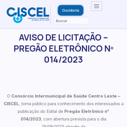
Ouvidoria
AVISO DE LICITAÇÃO –
PREGÃO ELETRÔNICO Nº
014/2023
O
Consórcio Intermunicipal de Saúde Centro Leste –
CISCEL
, torna público para conhecimento dos interessados a
publicação do Edital de
Pregão Eletrônico n°
0
14
/202
3
, com abertura prevista para o dia
29/08/2023 através da