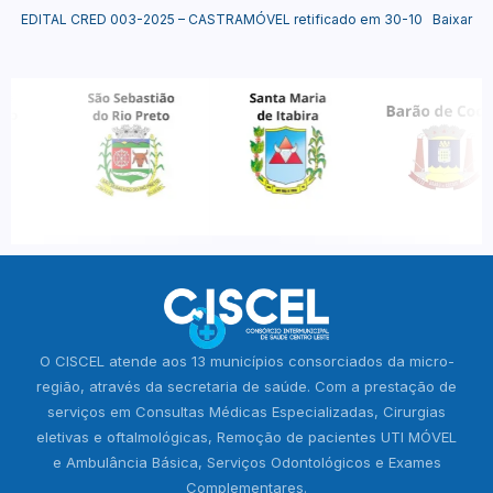
EDITAL CRED 003-2025 – CASTRAMÓVEL retificado em 30-10
Baixar
O CISCEL atende aos 13 municípios consorciados da micro-
região, através da secretaria de saúde. Com a prestação de
serviços em Consultas Médicas Especializadas, Cirurgias
eletivas e oftalmológicas, Remoção de pacientes UTI MÓVEL
e Ambulância Básica, Serviços Odontológicos e Exames
Complementares.