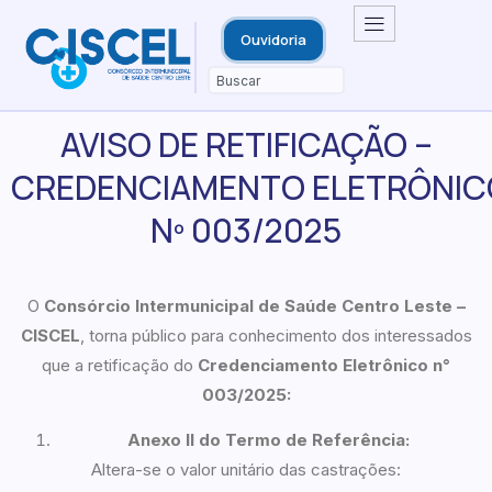
Ouvidoria
AVISO DE RETIFICAÇÃO –
CREDENCIAMENTO ELETRÔNIC
Nº 003/2025
O
Consórcio Intermunicipal de Saúde Centro Leste –
CISCEL
, torna público para conhecimento dos interessados
que a retificação do
Credenciamento
Eletrônico n°
0
03
/202
5:
Anexo II do Termo de Referência:
Altera-se o valor unitário das castrações: