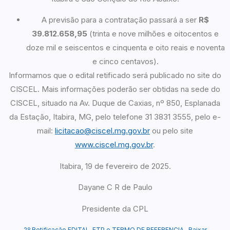
A previsão para a contratação passará a ser
R$
39.812.658,95
(trinta e nove milhões e oitocentos e
doze mil e seiscentos e cinquenta e oito reais e noventa
e cinco centavos).
Informamos que o edital retificado será publicado no site do
CISCEL. Mais informações poderão ser obtidas na sede do
CISCEL, situado na Av. Duque de Caxias, nº 850, Esplanada
da Estação, Itabira, MG, pelo telefone 31 3831 3555, pelo e-
mail:
licitacao@ciscel.mg.gov.br
ou pelo site
www.ciscel.mg.gov.br
.
Itabira, 19 de fevereiro de 2025.
Dayane C R de Paulo
Presidente da CPL
2º Retificação EDITAL, ETP e TERMO DE REFERENCIA
Baixar