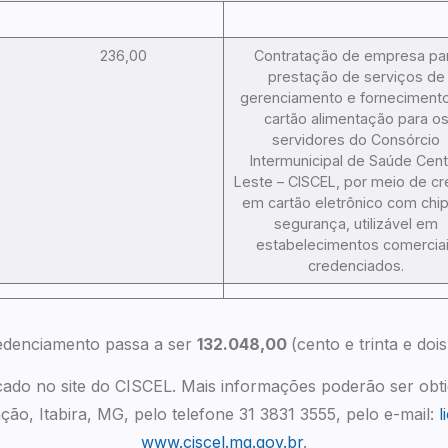
236,00
Contratação de empresa pa
prestação de serviços de
gerenciamento e forneciment
cartão alimentação para o
servidores do Consórcio
Intermunicipal de Saúde Cent
Leste – CISCEL, por meio de cr
em cartão eletrônico com chi
segurança, utilizável em
estabelecimentos comercia
credenciados.
redenciamento passa a ser
132.048,00
(cento e trinta e dois
icado no site do CISCEL. Mais informações poderão ser ob
ção, Itabira, MG, pelo telefone 31 3831 3555, pelo e-mail:
l
www.ciscel.mg.gov.br
.