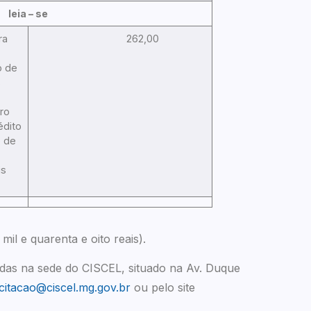
leia – se
ra
262,00
o de
s
ro
édito
p de
is
 mil e quarenta e oito reais).
tidas na sede do CISCEL, situado na Av. Duque
icitacao@ciscel.mg.gov.br
ou pelo site