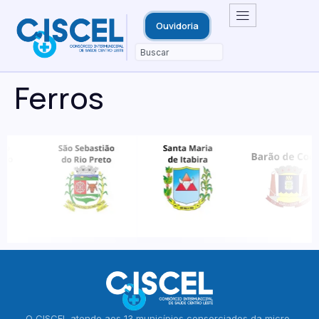
Ouvidoria
Ferros
O CISCEL atende aos 13 municípios consorciados da micro-