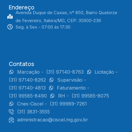
Endereço
Avenida Duque de Caxias, nº 850, Bairro Quatorze
de Fevereiro, Itabira/MG, CEP: 35900-236
Seg. à Sex - 07:00 às 17:30
Contatos
Marcação -
(31) 97140-8763
Licitação -
(31) 97140-8262
Supervisão -
(31) 97140-4813
Faturamento -
(31) 99585-8490
RH -
(31) 99585-8075
Cnes-Ciscel -
(31) 99989-7261
(31) 3831-3555
administracao@ciscel.mg.gov.br