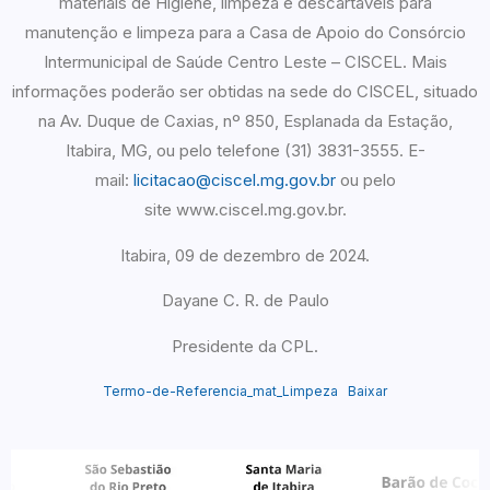
materiais de Higiene, limpeza e descartáveis para
manutenção e limpeza para a Casa de Apoio do Consórcio
Intermunicipal de Saúde Centro Leste – CISCEL.
Mais
informações poderão ser obtidas na sede do CISCEL, situado
na Av. Duque de Caxias, nº 850, Esplanada da Estação,
Itabira, MG, ou pelo telefone (31) 3831-3555. E-
mail:
licitacao@ciscel.mg.gov.br
ou pelo
site www.ciscel.mg.gov.br.
Itabira, 09 de dezembro de 2024.
Dayane C. R. de Paulo
Presidente da CPL.
Termo-de-Referencia_mat_Limpeza
Baixar