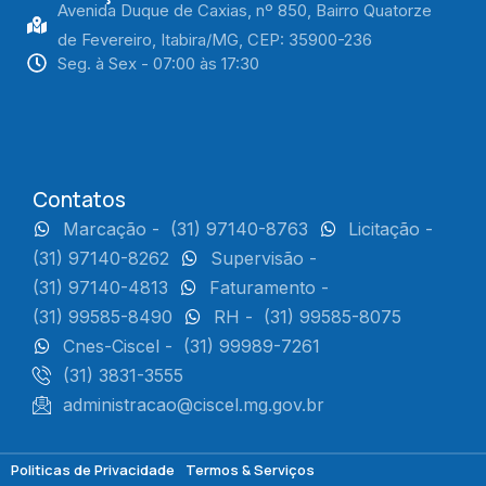
Avenida Duque de Caxias, nº 850, Bairro Quatorze
de Fevereiro, Itabira/MG, CEP: 35900-236
Seg. à Sex - 07:00 às 17:30
Contatos
Marcação -
(31) 97140-8763
Licitação -
(31) 97140-8262
Supervisão -
(31) 97140-4813
Faturamento -
(31) 99585-8490
RH -
(31) 99585-8075
Cnes-Ciscel -
(31) 99989-7261
(31) 3831-3555
administracao@ciscel.mg.gov.br
Politicas de Privacidade
Termos & Serviços