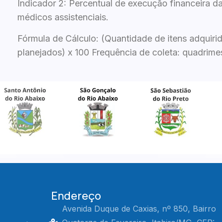
Indicador 2: Percentual de execução financeira 
médicos assistenciais.
Fórmula de Cálculo: (Quantidade de itens adquirido
planejados) x 100 Frequência de coleta: quadrimes
Endereço
Avenida Duque de Caxias, nº 850, Bairro