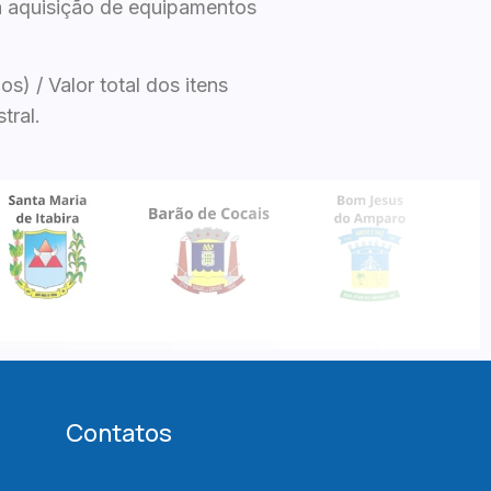
da aquisição de equipamentos
s) / Valor total dos itens
tral.
Contatos